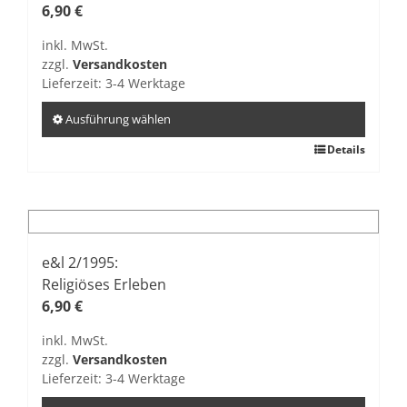
Optionen
6,90
€
können
inkl. MwSt.
auf
zzgl.
Versandkosten
der
Lieferzeit:
3-4 Werktage
Produktseite
gewählt
Ausführung wählen
werden
Dieses
Details
Produkt
weist
mehrere
Varianten
auf.
e&l 2/1995:
Die
Religiöses Erleben
Optionen
6,90
€
können
inkl. MwSt.
auf
zzgl.
Versandkosten
der
Lieferzeit:
3-4 Werktage
Produktseite