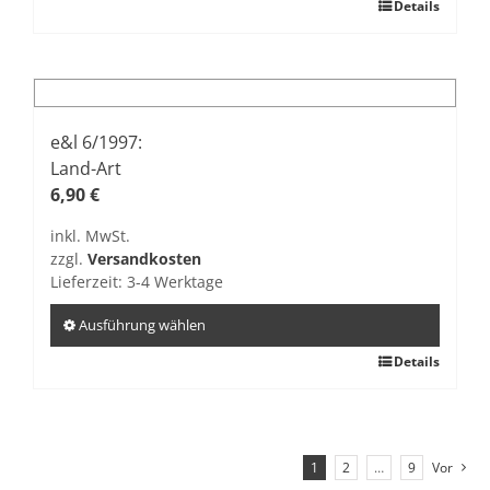
Dieses
Details
Produkt
weist
mehrere
Varianten
auf.
e&l 6/1997:
Die
Land-Art
Optionen
6,90
€
können
inkl. MwSt.
auf
zzgl.
Versandkosten
der
Lieferzeit:
3-4 Werktage
Produktseite
gewählt
Ausführung wählen
werden
Dieses
Details
Produkt
weist
mehrere
Varianten
1
2
…
9
Vor