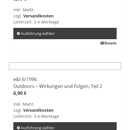
können
inkl. MwSt.
auf
zzgl.
Versandkosten
der
Lieferzeit:
3-4 Werktage
Produktseite
gewählt
Ausführung wählen
werden
Dieses
Details
Produkt
weist
mehrere
Varianten
auf.
e&l 6/1996:
Die
Outdoors – Wirkungen und Folgen, Teil 2
Optionen
6,90
€
können
inkl. MwSt.
auf
zzgl.
Versandkosten
der
Lieferzeit:
3-4 Werktage
Produktseite
gewählt
Ausführung wählen