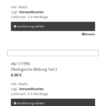
können
inkl. MwSt.
auf
zzgl.
Versandkosten
der
Lieferzeit:
3-4 Werktage
Produktseite
gewählt
Ausführung wählen
werden
Dieses
Details
Produkt
weist
mehrere
Varianten
auf.
e&l 1/1996:
Die
Ökologische Bildung Teil 2
Optionen
6,90
€
können
inkl. MwSt.
auf
zzgl.
Versandkosten
der
Lieferzeit:
3-4 Werktage
Produktseite
gewählt
Ausführung wählen