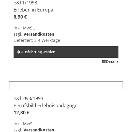
e&l 1/1993:
Erleben in Europa
6,90
€
inkl. MwSt.
zzgl.
Versandkosten
Lieferzeit:
3-4 Werktage
Ausführung wählen
Dieses
Details
Produkt
weist
mehrere
Varianten
auf.
e&l 2&3/1993:
Die
Berufsbild Erlebnispädagoge
Optionen
12,80
€
können
inkl. MwSt.
auf
zzgl.
Versandkosten