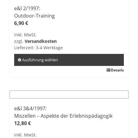
Varianten
auf.
e&l 2/1997:
Die
Outdoor-Training
Optionen
6,90
€
können
inkl. MwSt.
auf
zzgl.
Versandkosten
der
Lieferzeit:
3-4 Werktage
Produktseite
gewählt
Ausführung wählen
werden
Dieses
Details
Produkt
weist
mehrere
Varianten
auf.
e&l 3&4/1997:
Die
Miszellen – Aspekte der Erlebnispädagogik
Optionen
12,80
€
können
inkl. MwSt.
auf