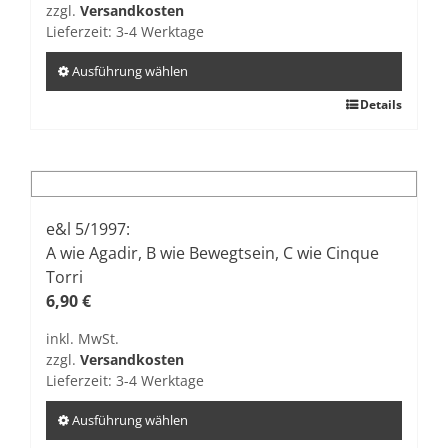
zzgl.
Versandkosten
der
Lieferzeit:
3-4 Werktage
Produktseite
gewählt
Ausführung wählen
werden
Dieses
Details
Produkt
weist
mehrere
Varianten
auf.
e&l 5/1997:
Die
A wie Agadir, B wie Bewegtsein, C wie Cinque
Optionen
Torri
können
6,90
€
auf
inkl. MwSt.
der
zzgl.
Versandkosten
Produktseite
Lieferzeit:
3-4 Werktage
gewählt
werden
Ausführung wählen