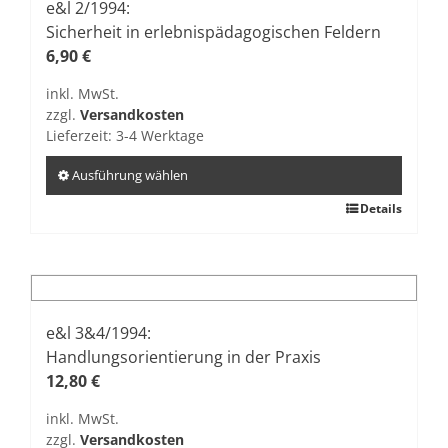
auf.
e&l 2/1994:
Die
Sicherheit in erlebnispädagogischen Feldern
Optionen
6,90
€
können
inkl. MwSt.
auf
zzgl.
Versandkosten
der
Lieferzeit:
3-4 Werktage
Produktseite
gewählt
Ausführung wählen
werden
Dieses
Details
Produkt
weist
mehrere
Varianten
auf.
e&l 3&4/1994:
Die
Handlungsorientierung in der Praxis
Optionen
12,80
€
können
inkl. MwSt.
auf
zzgl.
Versandkosten