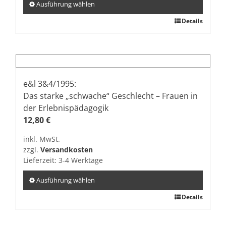
gewählt
Ausführung wählen
werden
Dieses
Details
Produkt
weist
mehrere
Varianten
auf.
e&l 3&4/1995:
Die
Das starke „schwache“ Geschlecht – Frauen in
Optionen
der Erlebnispädagogik
können
12,80
€
auf
inkl. MwSt.
der
zzgl.
Versandkosten
Produktseite
Lieferzeit:
3-4 Werktage
gewählt
werden
Ausführung wählen
Dieses
Details
Produkt
weist