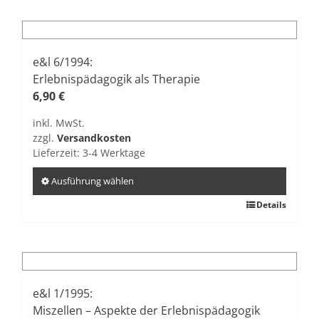
weist
mehrere
Varianten
auf.
e&l 6/1994:
Die
Erlebnispädagogik als Therapie
Optionen
6,90
€
können
inkl. MwSt.
auf
zzgl.
Versandkosten
der
Lieferzeit:
3-4 Werktage
Produktseite
gewählt
Ausführung wählen
werden
Dieses
Details
Produkt
weist
mehrere
Varianten
auf.
e&l 1/1995:
Die
Miszellen – Aspekte der Erlebnispädagogik