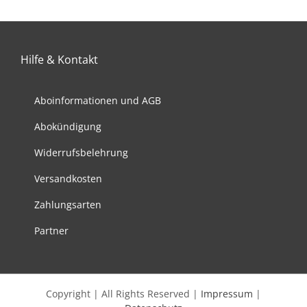
auf.
Die
Optionen
können
Hilfe & Kontakt
auf
der
Aboinformationen und AGB
Produktseite
gewählt
Abokündigung
werden
Widerrufsbelehrung
Versandkosten
Zahlungsarten
Partner
Copyright | All Rights Reserved |
Impressum
|