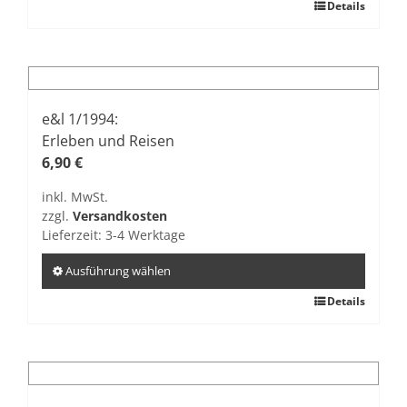
Dieses
Details
Produkt
weist
mehrere
Varianten
auf.
e&l 1/1994:
Die
Erleben und Reisen
Optionen
6,90
€
können
inkl. MwSt.
auf
zzgl.
Versandkosten
der
Lieferzeit:
3-4 Werktage
Produktseite
gewählt
Ausführung wählen
werden
Dieses
Details
Produkt
weist
mehrere
Varianten