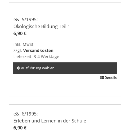
mehrere
Varianten
auf.
e&l 5/1995:
Die
Ökologische Bildung Teil 1
Optionen
6,90
€
können
inkl. MwSt.
auf
zzgl.
Versandkosten
der
Lieferzeit:
3-4 Werktage
Produktseite
gewählt
Ausführung wählen
werden
Dieses
Details
Produkt
weist
mehrere
Varianten
auf.
e&l 6/1995:
Die
Erleben und Lernen in der Schule
Optionen
6,90
€