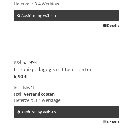
der
Lieferzeit:
3-4 Werktage
Produktseite
gewählt
Ausführung wählen
werden
Dieses
Details
Produkt
weist
mehrere
Varianten
auf.
e&l 5/1994:
Die
Erlebnispädagogik mit Behinderten
Optionen
6,90
€
können
inkl. MwSt.
auf
zzgl.
Versandkosten
der
Lieferzeit:
3-4 Werktage
Produktseite
gewählt
Ausführung wählen
werden
Dieses
Details
Produkt