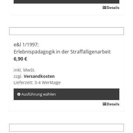
werden
Dieses
Details
Produkt
weist
mehrere
Varianten
auf.
e&l 1/1997:
Die
Erlebnispädagogik in der Straffälligenarbeit
Optionen
6,90
€
können
inkl. MwSt.
auf
zzgl.
Versandkosten
der
Lieferzeit:
3-4 Werktage
Produktseite
gewählt
Ausführung wählen
werden
Dieses
Details
Produkt
weist
mehrere