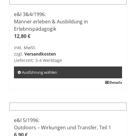
Varianten
auf.
e&l 3&4/1996:
Die
Männer erleben & Ausbildung in
Optionen
Erlebnispädagogik
können
12,80
€
auf
inkl. MwSt.
der
zzgl.
Versandkosten
Produktseite
Lieferzeit:
3-4 Werktage
gewählt
werden
Ausführung wählen
Dieses
Details
Produkt
weist
mehrere
Varianten
auf.
e&l 5/1996:
Die
Outdoors – Wirkungen und Transfer, Teil 1
Optionen
6,90
€