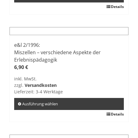
werden
Dieses
Details
Produkt
weist
mehrere
Varianten
auf.
e&l 2/1996:
Die
Miszellen – verschiedene Aspekte der
Optionen
Erlebnispädagogik
können
6,90
€
auf
inkl. MwSt.
der
zzgl.
Versandkosten
Produktseite
Lieferzeit:
3-4 Werktage
gewählt
werden
Ausführung wählen
Dieses
Details
Produkt
weist
mehrere