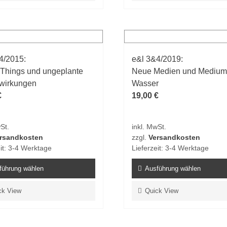
weist
e
mehrere
ten
Varianten
auf.
4/2015:
e&l 3&4/2019:
Die
Things und ungeplante
Neue Medien und Medium
en
Optionen
wirkungen
Wasser
n
können
€
19,00
€
auf
der
tseite
Produktseite
St.
inkl. MwSt.
t
gewählt
rsandkosten
zzgl.
Versandkosten
n
werden
it:
3-4 Werktage
Lieferzeit:
3-4 Werktage
führung wählen
Ausführung wählen
Dieses
ck View
Quick View
t
Produkt
weist
e
mehrere