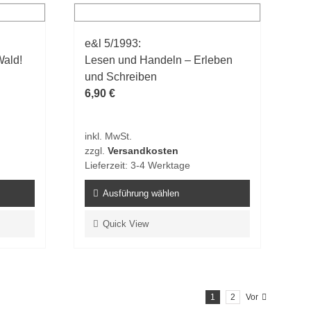
Varianten
auf.
e&l 5/1993:
Die
Wald!
Lesen und Handeln – Erleben
Optionen
und Schreiben
können
6,90
€
auf
der
Produktseite
inkl. MwSt.
gewählt
zzgl.
Versandkosten
werden
Lieferzeit:
3-4 Werktage
Ausführung wählen
Dieses
Quick View
Produkt
weist
mehrere
Varianten
1
2
Vor
auf.