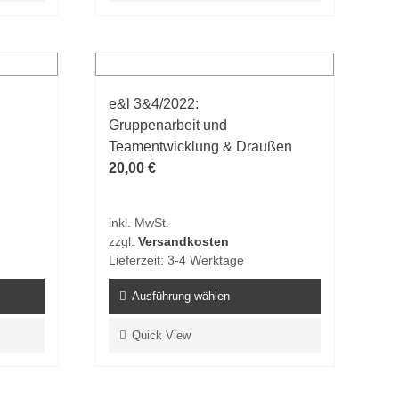
weist
mehrere
Varianten
auf.
e&l 3&4/2022:
Die
Gruppenarbeit und
Optionen
Teamentwicklung & Draußen
können
20,00
€
auf
der
Produktseite
inkl. MwSt.
gewählt
zzgl.
Versandkosten
werden
Lieferzeit:
3-4 Werktage
Ausführung wählen
Dieses
Quick View
Produkt
weist
mehrere