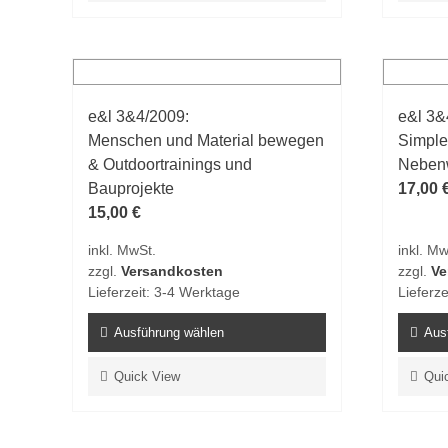
weist
weist
mehrere
mehrer
Varianten
Varian
auf.
auf.
e&l 3&4/2009:
e&l 3&
Die
Die
Menschen und Material bewegen
Simple
Optionen
Option
& Outdoortrainings und
Neben
können
könne
Bauprojekte
17,00
auf
auf
15,00
€
der
der
Produktseite
Produk
inkl. MwSt.
inkl. Mw
gewählt
gewähl
zzgl.
Versandkosten
zzgl.
Ve
werden
werde
Lieferzeit:
3-4 Werktage
Lieferze
Ausführung wählen
Aus
Dieses
Dieses
Quick View
Qui
Produkt
Produk
weist
weist
mehrere
mehrer