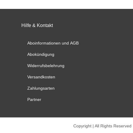
Die
Die
Optionen
Option
können
könne
auf
auf
Hilfe & Kontakt
der
der
Produktseite
Produk
Aboinformationen und AGB
gewählt
gewähl
werden
werde
Abokündigung
Widerrufsbelehrung
Versandkosten
Zahlungsarten
Partner
Copyright | All Rights Reserved