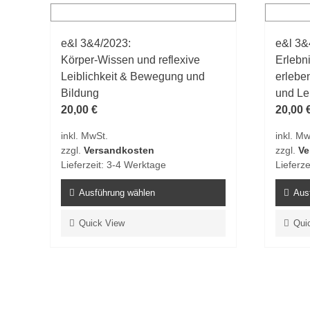
Varianten
Varian
auf.
auf.
e&l 3&4/2023:
e&l 3&
Die
Die
Körper-Wissen und reflexive
Erlebn
Optionen
Option
Leiblichkeit & Bewegung und
erlebe
können
könne
Bildung
und L
auf
auf
20,00
€
20,00
der
der
Produktseite
Produk
inkl. MwSt.
inkl. Mw
gewählt
gewähl
zzgl.
Versandkosten
zzgl.
Ve
werden
werde
Lieferzeit:
3-4 Werktage
Lieferze
Ausführung wählen
Aus
Dieses
Dieses
Quick View
Qui
Produkt
Produk
weist
weist
mehrere
mehrer
Varianten
Varian
auf.
auf.