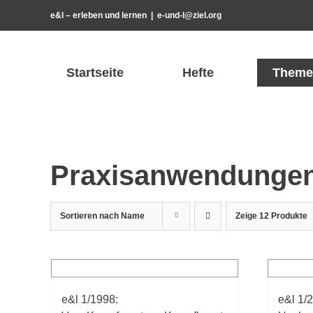
Zum
e&l – erleben und lernen
|
e-und-l@ziel.org
Inhalt
springen
Startseite
Hefte
Theme
Praxisanwendunge
Sortieren nach
Name
Zeige
12 Produkte
e&l 1/1998:
e&l 1/