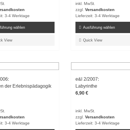
St.
inkl. MwSt.
tseite
Produktseite
rsandkosten
zzgl.
Versandkosten
t
gewählt
it:
3-4 Werktage
Lieferzeit:
3-4 Werktage
n
werden
führung wählen
Ausführung wählen
Dieses
ck View
Quick View
t
Produkt
weist
e
mehrere
ten
Varianten
auf.
2006:
e&l 2/2007:
Die
en der Erlebnispädagogik
Labyrinthe
en
Optionen
6,90
€
n
können
auf
der
St.
inkl. MwSt.
tseite
Produktseite
rsandkosten
zzgl.
Versandkosten
t
gewählt
it:
3-4 Werktage
Lieferzeit:
3-4 Werktage
n
werden