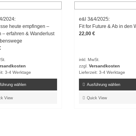
ten
Varianten
auf.
4/2024:
e&l 3&4/2025:
Die
isse heute empfingen –
Fit for Future & Ab in den 
en
Optionen
n – erfahren & Wanderlust
22,00
€
n
können
ebenswege
auf
€
der
tseite
Produktseite
St.
inkl. MwSt.
t
gewählt
rsandkosten
zzgl.
Versandkosten
n
werden
it:
3-4 Werktage
Lieferzeit:
3-4 Werktage
führung wählen
Ausführung wählen
Dieses
ck View
Quick View
t
Produkt
weist
e
mehrere
ten
Varianten
auf.