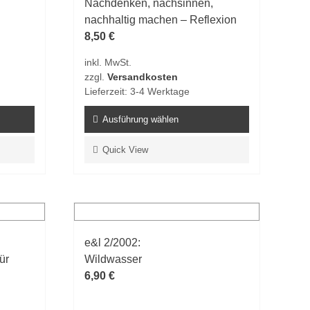
Nachdenken, nachsinnen,
nachhaltig machen – Reflexion
8,50
€
inkl. MwSt.
zzgl.
Versandkosten
Lieferzeit:
3-4 Werktage
Ausführung wählen
Dieses
Quick View
Produkt
weist
mehrere
Varianten
auf.
e&l 2/2002:
Die
ür
Wildwasser
Optionen
6,90
€
können
auf
der