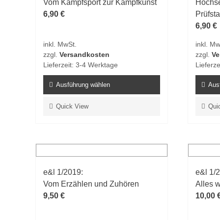
Vom Kampfsport zur Kampfkunst
Hochse
6,90
€
Prüfsta
6,90
€
inkl. MwSt.
inkl. Mw
zzgl.
Versandkosten
zzgl.
Ve
Lieferzeit:
3-4 Werktage
Lieferze
Ausführung wählen
Aus
Dieses
Dieses
Quick View
Qui
Produkt
Produk
weist
weist
mehrere
mehrer
Varianten
Varian
auf.
auf.
e&l 1/2019:
e&l 1/
Die
Die
Vom Erzählen und Zuhören
Alles 
Optionen
Option
9,50
€
10,00
können
könne
auf
auf
der
der