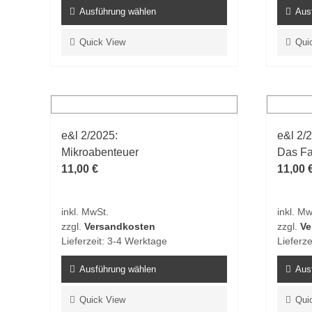
Ausführung wählen
Aus
Dieses
Dieses
Quick View
Qui
Produkt
Produk
weist
weist
mehrere
mehrer
Varianten
Varian
auf.
auf.
e&l 2/2025:
e&l 2/
Die
Die
Mikroabenteuer
Das Fa
Optionen
Option
11,00
€
11,00
können
könne
auf
auf
der
der
inkl. MwSt.
inkl. Mw
Produktseite
Produk
zzgl.
Versandkosten
zzgl.
Ve
gewählt
gewähl
Lieferzeit:
3-4 Werktage
Lieferze
werden
werde
Ausführung wählen
Aus
Dieses
Dieses
Quick View
Qui
Produkt
Produk