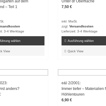
ilgärten auf dem
Unter dr Oberfläche
nd – Teil 1
7,50
€
St.
inkl. MwSt.
rsandkosten
zzgl.
Versandkosten
it:
3-4 Werktage
Lieferzeit:
3-4 Werktage
führung wählen
Ausführung wählen
Dieses
ck View
Quick View
t
Produkt
weist
e
mehrere
ten
Varianten
auf.
2023:
e&l 2/2001:
Die
wird anders?
Immer tiefer – Materialien f
en
Optionen
€
Höhlentouren
n
können
6,90
€
auf
der