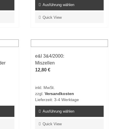
Ausführung wählen
Dieses
Quick View
Produkt
weist
mehrere
Varianten
auf.
e&l 3&4/2000:
Die
der
Miszellen
Optionen
12,80
€
können
auf
der
inkl. MwSt.
Produktseite
zzgl.
Versandkosten
gewählt
Lieferzeit:
3-4 Werktage
werden
Ausführung wählen
Dieses
Quick View
Produkt