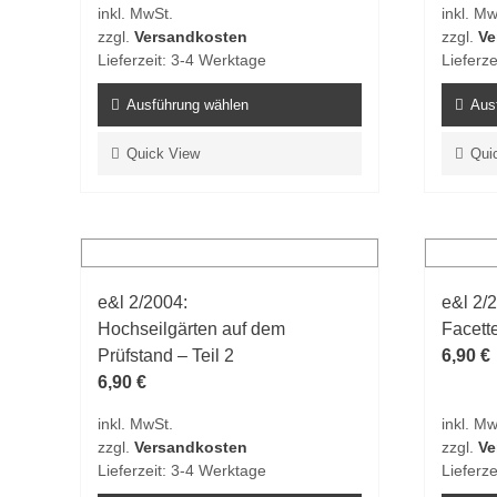
inkl. MwSt.
inkl. Mw
Produktseite
Produk
zzgl.
Versandkosten
zzgl.
Ve
gewählt
gewähl
Lieferzeit:
3-4 Werktage
Lieferze
werden
werde
Ausführung wählen
Aus
Dieses
Dieses
Quick View
Qui
Produkt
Produk
weist
weist
mehrere
mehrer
Varianten
Varian
auf.
auf.
e&l 2/2004:
e&l 2/
Die
Die
Hochseilgärten auf dem
Facett
Optionen
Option
Prüfstand – Teil 2
6,90
€
können
könne
6,90
€
auf
auf
der
der
inkl. MwSt.
inkl. Mw
Produktseite
Produk
zzgl.
Versandkosten
zzgl.
Ve
gewählt
gewähl
Lieferzeit:
3-4 Werktage
Lieferze
werden
werde