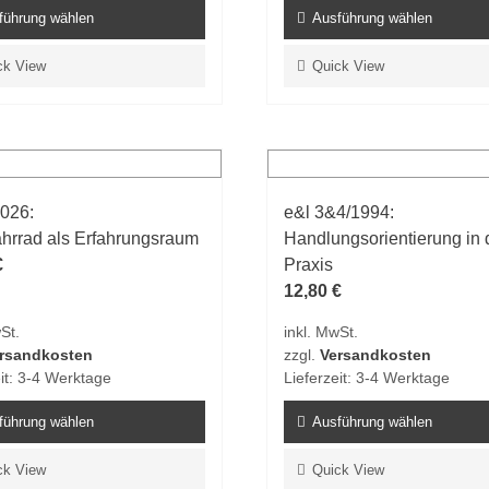
führung wählen
Ausführung wählen
Dieses
ck View
Quick View
t
Produkt
weist
e
mehrere
ten
Varianten
auf.
2026:
e&l 3&4/1994:
Die
hrrad als Erfahrungsraum
Handlungsorientierung in 
en
Optionen
€
Praxis
n
können
12,80
€
auf
der
St.
inkl. MwSt.
tseite
Produktseite
rsandkosten
zzgl.
Versandkosten
t
gewählt
it:
3-4 Werktage
Lieferzeit:
3-4 Werktage
n
werden
führung wählen
Ausführung wählen
Dieses
ck View
Quick View
t
Produkt