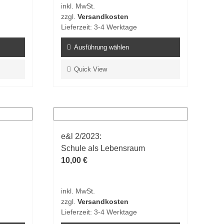
inkl. MwSt.
Produktseite
zzgl.
Versandkosten
gewählt
Lieferzeit:
3-4 Werktage
werden
Ausführung wählen
Dieses
Quick View
Produkt
weist
mehrere
Varianten
auf.
e&l 2/2023:
Die
Schule als Lebensraum
Optionen
10,00
€
können
auf
der
inkl. MwSt.
Produktseite
zzgl.
Versandkosten
gewählt
Lieferzeit:
3-4 Werktage
werden